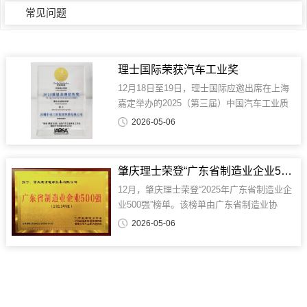
常见问题
理士国际荣获汽车工业奖
12月18日至19日，理士国际应邀出席在上海
嘉定举办的2025（第三届）中国汽车工业质
量大会，并荣获“汽车工业奖——质量满意度
2026-05-06
所属细分领域2025质量表现优胜奖”。起动直
销总经理代表公司参会并接受荣誉。在由主
流整车企业联合评审的颁奖环节中，...
肇庆理士荣登“广东省制造业企业500强”榜单
12月，肇庆理士荣登“2025年广东省制造业企
业500强”榜单。该榜单由广东省制造业协
会、广东省发展和改革研究院及暨南大学产
2026-05-06
业经济研究院联合评定，公司凭借扎实的产
业基础、持续的技术创新与可靠的经营表
现，实力获评。作为在能源储存领域深耕近
三十...